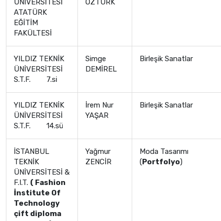
ÜNİVERSİTESİ
ÖZTÜRK
ATATÜRK
EĞİTİM
FAKÜLTESİ
YILDIZ TEKNİK
Simge
Birleşik Sanatlar
ÜNİVERSİTESİ
DEMİREL
S.T.F. 7.si
YILDIZ TEKNİK
İrem Nur
Birleşik Sanatlar
ÜNİVERSİTESİ
YAŞAR
S.T.F. 14.sü
İSTANBUL
Yağmur
Moda Tasarımı
TEKNİK
ZENCİR
(
Portfolyo
)
ÜNİVERSİTESİ &
F.I.T.
( Fashion
İnstitute Of
Technology
çift diploma