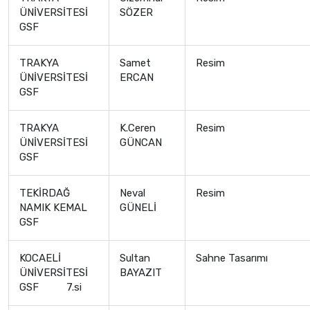
ÜNİVERSİTESİ
SÖZER
GSF
TRAKYA
Samet
Resim
ÜNİVERSİTESİ
ERCAN
GSF
TRAKYA
K.Ceren
Resim
ÜNİVERSİTESİ
GÜNCAN
GSF
TEKİRDAĞ
Neval
Resim
NAMIK KEMAL
GÜNELİ
GSF
KOCAELİ
Sultan
Sahne Tasarımı
ÜNİVERSİTESİ
BAYAZIT
GSF 7.si