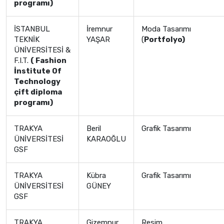
programı)
İSTANBUL
İremnur
Moda Tasarımı
TEKNİK
YAŞAR
(
Portfolyo)
ÜNİVERSİTESİ &
F.I.T.
( Fashion
İnstitute Of
Technology
çift diploma
programı)
TRAKYA
Beril
Grafik Tasarımı
ÜNİVERSİTESİ
KARAOĞLU
GSF
TRAKYA
Kübra
Grafik Tasarımı
ÜNİVERSİTESİ
GÜNEY
GSF
TRAKYA
Gizemnur
Resim